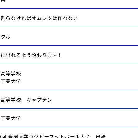
を割らなければオムレツは作れない
ックル
合に出れるよう頑張ります！
谷高等学校
岡工業大学
谷高等学校 キャプテン
岡工業大学
5回 全国大学ラグビーフットボール大会 出場