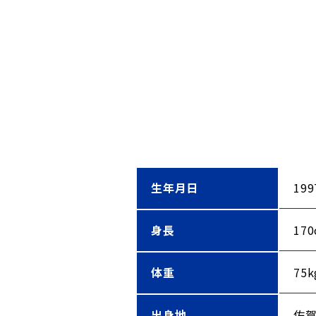
生年月日
19
身長
17
体重
75k
出身地
佐