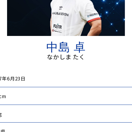
中島 卓
なかしま たく
97年6月23日
0cm
g
賀県