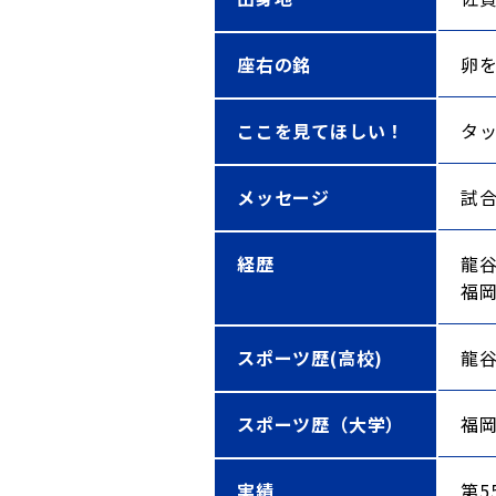
座右の銘
卵
ここを見てほしい！
タ
メッセージ
試
経歴
龍
福
スポーツ歴(高校)
龍
スポーツ歴（大学）
福
実績
第5