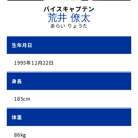
バイスキャプテン
荒井 僚太
あらい りょうた
生年月日
1995年12月22日
身長
185cm
体重
86kg